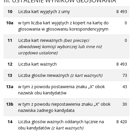
III. USTALENIE WYNIKÓW GŁOSOWANIA
10
Liczba kart wyjętych z urny
8 493
10a
w tym liczba kart wyjętych z kopert na kartę do
0
głosowania w głosowaniu korespondencyjnym
11
Liczba kart nieważnych
(bez pieczęci
0
obwodowej komisji wyborczej lub inne niż
urzędowo ustalone)
12
Liczba kart ważnych
8 493
13
Liczba głosów nieważnych
(z kart ważnych)
73
13a
w tym z powodu postawienia znaku „X” obok
43
nazwisk obu kandydatów
13b
w tym z powodu niepostawienia znaku „X” obok
30
nazwiska żadnego kandydata
14
Liczba głosów ważnych oddanych łącznie na
8 420
obu kandydatów
(z kart ważnych)