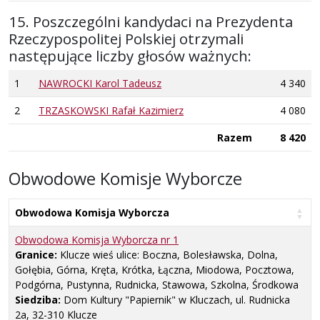
15. Poszczególni kandydaci na Prezydenta
Rzeczypospolitej Polskiej otrzymali
następujące liczby głosów ważnych:
1
NAWROCKI Karol Tadeusz
4 340
2
TRZASKOWSKI Rafał Kazimierz
4 080
Razem
8 420
Obwodowe Komisje Wyborcze
Obwodowa Komisja Wyborcza
Obwodowa Komisja Wyborcza nr
1
Granice:
Klucze wieś ulice: Boczna, Bolesławska, Dolna,
Gołębia, Górna, Kręta, Krótka, Łączna, Miodowa, Pocztowa,
Podgórna, Pustynna, Rudnicka, Stawowa, Szkolna, Środkowa
Siedziba:
Dom Kultury "Papiernik" w Kluczach, ul. Rudnicka
2a, 32-310 Klucze