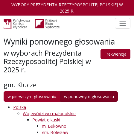
WYBORY PREZYDENTA RZECZYPOSPOLITEJ POLSKIEJ W
2025 R.
Wyniki ponownego głosowania
w wyborach Prezydenta
Frekwencja
Rzeczypospolitej Polskiej w
2025 r.
gm. Klucze
w pierwszym głosowaniu
w ponownym głosowaniu
Polska
Województwo małopolskie
Powiat olkuski
m. Bukowno
gm. Bolesław