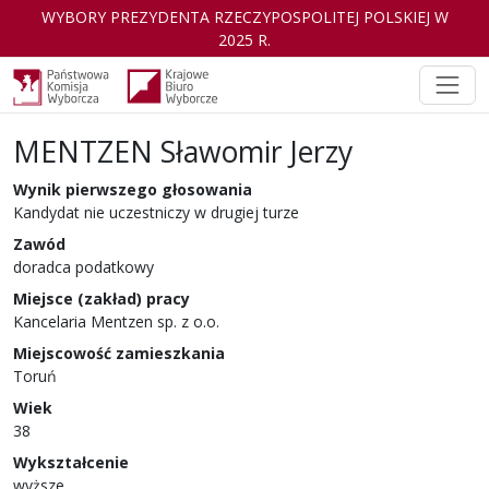
WYBORY PREZYDENTA RZECZYPOSPOLITEJ POLSKIEJ W
2025 R.
MENTZEN Sławomir Jerzy
Kandydat
w wyborach Prezydenta Rzeczyp
Wynik pierwszego głosowania
Kandydat nie uczestniczy w drugiej turze
Zawód
doradca podatkowy
Miejsce (zakład) pracy
Kancelaria Mentzen sp. z o.o.
Miejscowość zamieszkania
Toruń
Wiek
38
Wykształcenie
wyższe