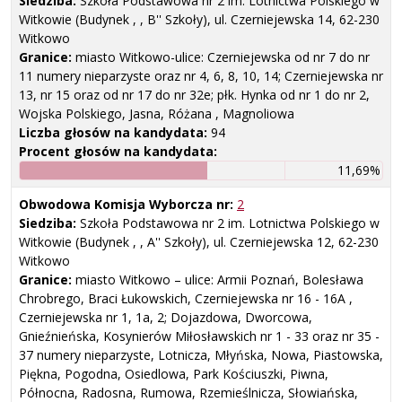
Siedziba:
Szkoła Podstawowa nr 2 im. Lotnictwa Polskiego w
Witkowie (Budynek , , B'' Szkoły), ul. Czerniejewska 14, 62-230
Witkowo
Granice:
miasto Witkowo-ulice: Czerniejewska od nr 7 do nr
11 numery nieparzyste oraz nr 4, 6, 8, 10, 14; Czerniejewska nr
13, nr 15 oraz od nr 17 do nr 32e; płk. Hynka od nr 1 do nr 2,
Wojska Polskiego, Jasna, Różana , Magnoliowa
Liczba głosów na kandydata:
94
Procent głosów na kandydata:
11,69%
Obwodowa Komisja Wyborcza nr:
2
Siedziba:
Szkoła Podstawowa nr 2 im. Lotnictwa Polskiego w
Witkowie (Budynek , , A'' Szkoły), ul. Czerniejewska 12, 62-230
Witkowo
Granice:
miasto Witkowo – ulice: Armii Poznań, Bolesława
Chrobrego, Braci Łukowskich, Czerniejewska nr 16 - 16A ,
Czerniejewska nr 1, 1a, 2; Dojazdowa, Dworcowa,
Gnieźnieńska, Kosynierów Miłosławskich nr 1 - 33 oraz nr 35 -
37 numery nieparzyste, Lotnicza, Młyńska, Nowa, Piastowska,
Piękna, Pogodna, Osiedlowa, Park Kościuszki, Piwna,
Północna, Radosna, Rumowa, Rzemieślnicza, Słowiańska,