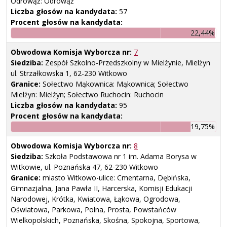
Odrowąż: Odrowąż
Liczba głosów na kandydata:
57
Procent głosów na kandydata:
22,44%
Obwodowa Komisja Wyborcza nr:
7
Siedziba:
Zespół Szkolno-Przedszkolny w Mielżynie, Mielżyn
ul. Strzałkowska 1, 62-230 Witkowo
Granice:
Sołectwo Mąkownica: Mąkownica; Sołectwo
Mielżyn: Mielżyn; Sołectwo Ruchocin: Ruchocin
Liczba głosów na kandydata:
95
Procent głosów na kandydata:
19,75%
Obwodowa Komisja Wyborcza nr:
8
Siedziba:
Szkoła Podstawowa nr 1 im. Adama Borysa w
Witkowie, ul. Poznańska 47, 62-230 Witkowo
Granice:
miasto Witkowo-ulice: Cmentarna, Dębińska,
Gimnazjalna, Jana Pawła II, Harcerska, Komisji Edukacji
Narodowej, Krótka, Kwiatowa, Łąkowa, Ogrodowa,
Oświatowa, Parkowa, Polna, Prosta, Powstańców
Wielkopolskich, Poznańska, Skośna, Spokojna, Sportowa,