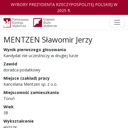
WYBORY PREZYDENTA RZECZYPOSPOLITEJ POLSKIEJ W
2025 R.
MENTZEN Sławomir Jerzy
Kandydat
w wyborach Prezydenta Rzeczyp
Wynik pierwszego głosowania
Kandydat nie uczestniczy w drugiej turze
Zawód
doradca podatkowy
Miejsce (zakład) pracy
Kancelaria Mentzen sp. z o.o.
Miejscowość zamieszkania
Toruń
Wiek
38
Wykształcenie
wyższe