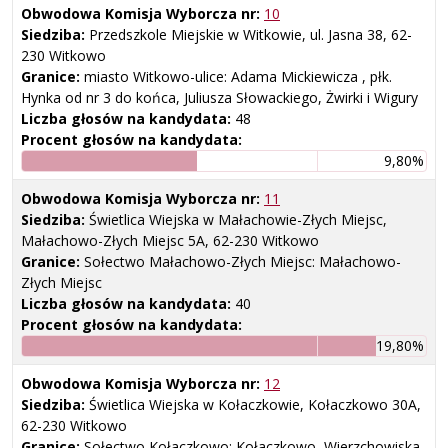
Obwodowa Komisja Wyborcza nr:
10
Siedziba:
Przedszkole Miejskie w Witkowie, ul. Jasna 38, 62-
230 Witkowo
Granice:
miasto Witkowo-ulice: Adama Mickiewicza , płk.
Hynka od nr 3 do końca, Juliusza Słowackiego, Żwirki i Wigury
Liczba głosów na kandydata:
48
Procent głosów na kandydata:
9,80%
Obwodowa Komisja Wyborcza nr:
11
Siedziba:
Świetlica Wiejska w Małachowie-Złych Miejsc,
Małachowo-Złych Miejsc 5A, 62-230 Witkowo
Granice:
Sołectwo Małachowo-Złych Miejsc: Małachowo-
Złych Miejsc
Liczba głosów na kandydata:
40
Procent głosów na kandydata:
19,80%
Obwodowa Komisja Wyborcza nr:
12
Siedziba:
Świetlica Wiejska w Kołaczkowie, Kołaczkowo 30A,
62-230 Witkowo
Granice:
Sołectwo Kołaczkowo: Kołaczkowo, Wierzchowiska