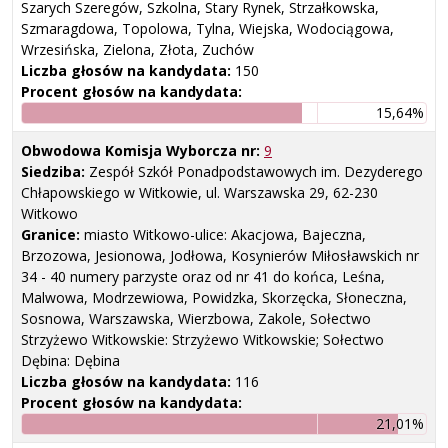
Szarych Szeregów, Szkolna, Stary Rynek, Strzałkowska,
Szmaragdowa, Topolowa, Tylna, Wiejska, Wodociągowa,
Wrzesińska, Zielona, Złota, Zuchów
Liczba głosów na kandydata:
150
Procent głosów na kandydata:
15,64%
Obwodowa Komisja Wyborcza nr:
9
Siedziba:
Zespół Szkół Ponadpodstawowych im. Dezyderego
Chłapowskiego w Witkowie, ul. Warszawska 29, 62-230
Witkowo
Granice:
miasto Witkowo-ulice: Akacjowa, Bajeczna,
Brzozowa, Jesionowa, Jodłowa, Kosynierów Miłosławskich nr
34 - 40 numery parzyste oraz od nr 41 do końca, Leśna,
Malwowa, Modrzewiowa, Powidzka, Skorzęcka, Słoneczna,
Sosnowa, Warszawska, Wierzbowa, Zakole, Sołectwo
Strzyżewo Witkowskie: Strzyżewo Witkowskie; Sołectwo
Dębina: Dębina
Liczba głosów na kandydata:
116
Procent głosów na kandydata:
21,01%