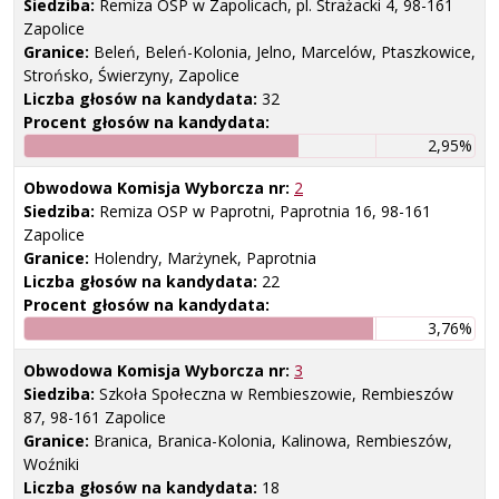
Siedziba:
Remiza OSP w Zapolicach, pl. Strażacki 4, 98-161
Zapolice
Granice:
Beleń, Beleń-Kolonia, Jelno, Marcelów, Ptaszkowice,
Strońsko, Świerzyny, Zapolice
Liczba głosów na kandydata:
32
Procent głosów na kandydata:
2,95%
Obwodowa Komisja Wyborcza nr:
2
Siedziba:
Remiza OSP w Paprotni, Paprotnia 16, 98-161
Zapolice
Granice:
Holendry, Marżynek, Paprotnia
Liczba głosów na kandydata:
22
Procent głosów na kandydata:
3,76%
Obwodowa Komisja Wyborcza nr:
3
Siedziba:
Szkoła Społeczna w Rembieszowie, Rembieszów
87, 98-161 Zapolice
Granice:
Branica, Branica-Kolonia, Kalinowa, Rembieszów,
Woźniki
Liczba głosów na kandydata:
18