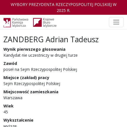
WYBORY PREZYDENTA RZECZYPOSPOLITEJ POLSKIEJ W
2025 R.
ZANDBERG Adrian Tadeusz
Kandydat
w wyborach Prezydenta Rzeczyp
Wynik pierwszego głosowania
Kandydat nie uczestniczy w drugiej turze
Zawód
poseł na Sejm Rzeczypospolitej Polskiej
Miejsce (zakład) pracy
Sejm Rzeczypospolitej Polskiej
Miejscowość zamieszkania
Warszawa
Wiek
45
Wykształcenie
wyższe