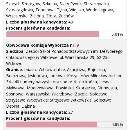
Szarych Szeregów, Szkolna, Stary Rynek, Strzałkowska,
Szmaragdowa, Topolowa, Tylna, Wiejska, Wodociągowa,
Wrzesińska, Zielona, Złota, Zuchów
Liczba głosów na kandydata:
48
Procent głosów na kandydata:
5,01%
Obwodowa Komisja Wyborcza nr:
9
Siedziba:
Zespół Szkół Ponadpodstawowych im. Dezyderego
Chłapowskiego w Witkowie, ul. Warszawska 29, 62-230
Witkowo
Granice:
miasto Witkowo-ulice: Akacjowa, Bajeczna,
Brzozowa, Jesionowa, Jodłowa, Kosynierów Miłosławskich nr
34 - 40 numery parzyste oraz od nr 41 do końca, Leśna,
Malwowa, Modrzewiowa, Powidzka, Skorzęcka, Słoneczna,
Sosnowa, Warszawska, Wierzbowa, Zakole, Sołectwo
Strzyżewo Witkowskie: Strzyżewo Witkowskie; Sołectwo
Dębina: Dębina
Liczba głosów na kandydata:
27
Procent głosów na kandydata:
4,89%