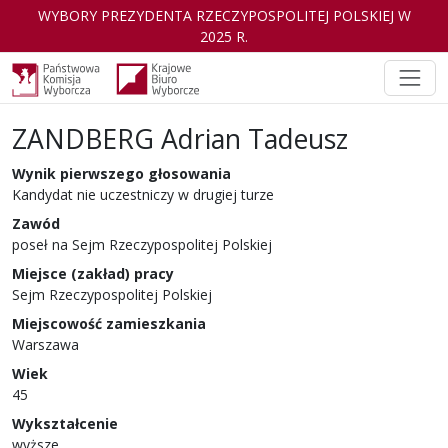
WYBORY PREZYDENTA RZECZYPOSPOLITEJ POLSKIEJ W
2025 R.
ZANDBERG Adrian Tadeusz
Kandydat
w wyborach Prezydenta Rzeczyp
Wynik pierwszego głosowania
Kandydat nie uczestniczy w drugiej turze
Zawód
poseł na Sejm Rzeczypospolitej Polskiej
Miejsce (zakład) pracy
Sejm Rzeczypospolitej Polskiej
Miejscowość zamieszkania
Warszawa
Wiek
45
Wykształcenie
wyższe