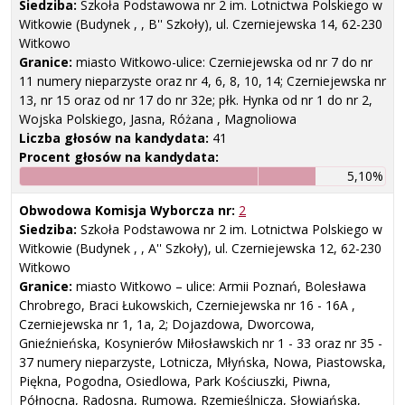
Siedziba:
Szkoła Podstawowa nr 2 im. Lotnictwa Polskiego w
Witkowie (Budynek , , B'' Szkoły), ul. Czerniejewska 14, 62-230
Witkowo
Granice:
miasto Witkowo-ulice: Czerniejewska od nr 7 do nr
11 numery nieparzyste oraz nr 4, 6, 8, 10, 14; Czerniejewska nr
13, nr 15 oraz od nr 17 do nr 32e; płk. Hynka od nr 1 do nr 2,
Wojska Polskiego, Jasna, Różana , Magnoliowa
Liczba głosów na kandydata:
41
Procent głosów na kandydata:
5,10%
Obwodowa Komisja Wyborcza nr:
2
Siedziba:
Szkoła Podstawowa nr 2 im. Lotnictwa Polskiego w
Witkowie (Budynek , , A'' Szkoły), ul. Czerniejewska 12, 62-230
Witkowo
Granice:
miasto Witkowo – ulice: Armii Poznań, Bolesława
Chrobrego, Braci Łukowskich, Czerniejewska nr 16 - 16A ,
Czerniejewska nr 1, 1a, 2; Dojazdowa, Dworcowa,
Gnieźnieńska, Kosynierów Miłosławskich nr 1 - 33 oraz nr 35 -
37 numery nieparzyste, Lotnicza, Młyńska, Nowa, Piastowska,
Piękna, Pogodna, Osiedlowa, Park Kościuszki, Piwna,
Północna, Radosna, Rumowa, Rzemieślnicza, Słowiańska,