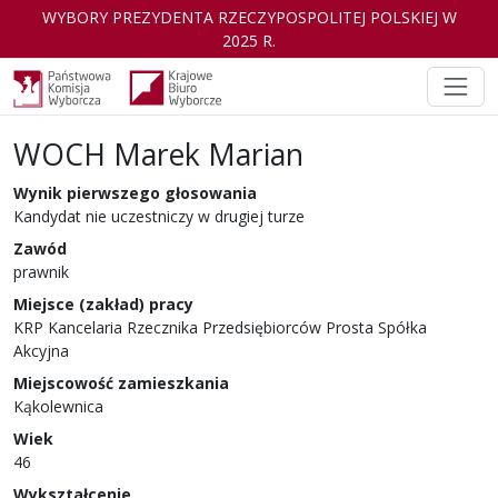
WYBORY PREZYDENTA RZECZYPOSPOLITEJ POLSKIEJ W
2025 R.
WOCH Marek Marian
Kandydat
w wyborach Prezydenta Rzeczyp
Wynik pierwszego głosowania
Kandydat nie uczestniczy w drugiej turze
Zawód
prawnik
Miejsce (zakład) pracy
KRP Kancelaria Rzecznika Przedsiębiorców Prosta Spółka
Akcyjna
Miejscowość zamieszkania
Kąkolewnica
Wiek
46
Wykształcenie