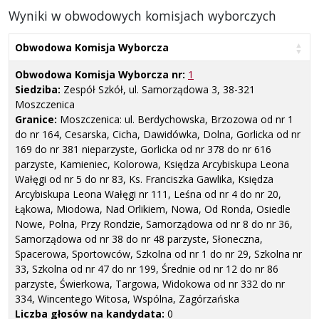
Wyniki w obwodowych komisjach wyborczych
Obwodowa Komisja Wyborcza
Obwodowa Komisja Wyborcza nr:
1
Siedziba:
Zespół Szkół, ul. Samorządowa 3, 38-321
Moszczenica
Granice:
Moszczenica: ul. Berdychowska, Brzozowa od nr 1
do nr 164, Cesarska, Cicha, Dawidówka, Dolna, Gorlicka od nr
169 do nr 381 nieparzyste, Gorlicka od nr 378 do nr 616
parzyste, Kamieniec, Kolorowa, Księdza Arcybiskupa Leona
Wałęgi od nr 5 do nr 83, Ks. Franciszka Gawlika, Księdza
Arcybiskupa Leona Wałęgi nr 111, Leśna od nr 4 do nr 20,
Łąkowa, Miodowa, Nad Orlikiem, Nowa, Od Ronda, Osiedle
Nowe, Polna, Przy Rondzie, Samorządowa od nr 8 do nr 36,
Samorządowa od nr 38 do nr 48 parzyste, Słoneczna,
Spacerowa, Sportowców, Szkolna od nr 1 do nr 29, Szkolna nr
33, Szkolna od nr 47 do nr 199, Średnie od nr 12 do nr 86
parzyste, Świerkowa, Targowa, Widokowa od nr 332 do nr
334, Wincentego Witosa, Wspólna, Zagórzańska
Liczba głosów na kandydata:
0