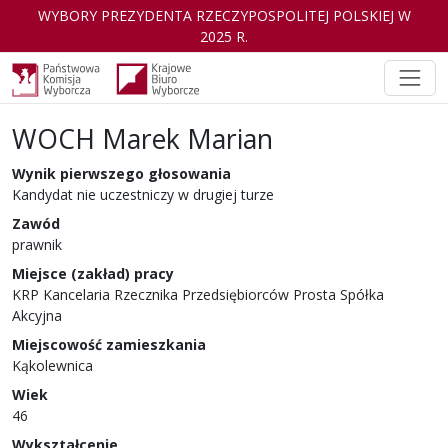
WYBORY PREZYDENTA RZECZYPOSPOLITEJ POLSKIEJ W
2025 R.
WOCH Marek Marian
Kandydat
w wyborach Prezydenta Rzeczyp
Wynik pierwszego głosowania
Kandydat nie uczestniczy w drugiej turze
Zawód
prawnik
Miejsce (zakład) pracy
KRP Kancelaria Rzecznika Przedsiębiorców Prosta Spółka
Akcyjna
Miejscowość zamieszkania
Kąkolewnica
Wiek
46
Wykształcenie