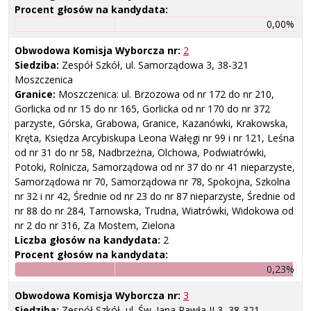
Procent głosów na kandydata:
0,00%
Obwodowa Komisja Wyborcza nr:
2
Siedziba:
Zespół Szkół, ul. Samorządowa 3, 38-321
Moszczenica
Granice:
Moszczenica: ul. Brzozowa od nr 172 do nr 210,
Gorlicka od nr 15 do nr 165, Gorlicka od nr 170 do nr 372
parzyste, Górska, Grabowa, Granice, Kazanówki, Krakowska,
Kręta, Księdza Arcybiskupa Leona Wałęgi nr 99 i nr 121, Leśna
od nr 31 do nr 58, Nadbrzeżna, Olchowa, Podwiatrówki,
Potoki, Rolnicza, Samorządowa od nr 37 do nr 41 nieparzyste,
Samorządowa nr 70, Samorządowa nr 78, Spokojna, Szkolna
nr 32 i nr 42, Średnie od nr 23 do nr 87 nieparzyste, Średnie od
nr 88 do nr 284, Tarnowska, Trudna, Wiatrówki, Widokowa od
nr 2 do nr 316, Za Mostem, Zielona
Liczba głosów na kandydata:
2
Procent głosów na kandydata:
0,23%
Obwodowa Komisja Wyborcza nr:
3
Siedziba:
Zespół Szkół, ul. Św. Jana Pawła II 3, 38-321