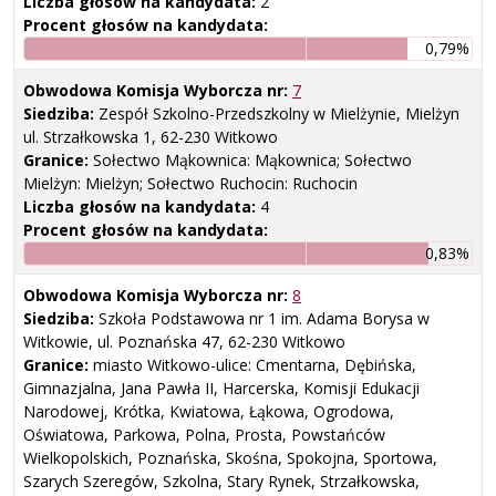
Liczba głosów na kandydata:
2
Procent głosów na kandydata:
0,79%
Obwodowa Komisja Wyborcza nr:
7
Siedziba:
Zespół Szkolno-Przedszkolny w Mielżynie, Mielżyn
ul. Strzałkowska 1, 62-230 Witkowo
Granice:
Sołectwo Mąkownica: Mąkownica; Sołectwo
Mielżyn: Mielżyn; Sołectwo Ruchocin: Ruchocin
Liczba głosów na kandydata:
4
Procent głosów na kandydata:
0,83%
Obwodowa Komisja Wyborcza nr:
8
Siedziba:
Szkoła Podstawowa nr 1 im. Adama Borysa w
Witkowie, ul. Poznańska 47, 62-230 Witkowo
Granice:
miasto Witkowo-ulice: Cmentarna, Dębińska,
Gimnazjalna, Jana Pawła II, Harcerska, Komisji Edukacji
Narodowej, Krótka, Kwiatowa, Łąkowa, Ogrodowa,
Oświatowa, Parkowa, Polna, Prosta, Powstańców
Wielkopolskich, Poznańska, Skośna, Spokojna, Sportowa,
Szarych Szeregów, Szkolna, Stary Rynek, Strzałkowska,