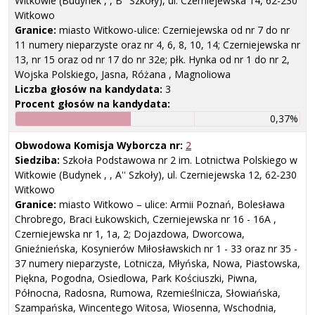
Witkowie (Budynek , , B'' Szkoły), ul. Czerniejewska 14, 62-230
Witkowo
Granice:
miasto Witkowo-ulice: Czerniejewska od nr 7 do nr
11 numery nieparzyste oraz nr 4, 6, 8, 10, 14; Czerniejewska nr
13, nr 15 oraz od nr 17 do nr 32e; płk. Hynka od nr 1 do nr 2,
Wojska Polskiego, Jasna, Różana , Magnoliowa
Liczba głosów na kandydata:
3
Procent głosów na kandydata:
0,37%
Obwodowa Komisja Wyborcza nr:
2
Siedziba:
Szkoła Podstawowa nr 2 im. Lotnictwa Polskiego w
Witkowie (Budynek , , A'' Szkoły), ul. Czerniejewska 12, 62-230
Witkowo
Granice:
miasto Witkowo – ulice: Armii Poznań, Bolesława
Chrobrego, Braci Łukowskich, Czerniejewska nr 16 - 16A ,
Czerniejewska nr 1, 1a, 2; Dojazdowa, Dworcowa,
Gnieźnieńska, Kosynierów Miłosławskich nr 1 - 33 oraz nr 35 -
37 numery nieparzyste, Lotnicza, Młyńska, Nowa, Piastowska,
Piękna, Pogodna, Osiedlowa, Park Kościuszki, Piwna,
Północna, Radosna, Rumowa, Rzemieślnicza, Słowiańska,
Szampańska, Wincentego Witosa, Wiosenna, Wschodnia,