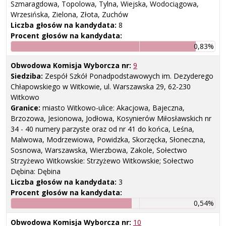
Szmaragdowa, Topolowa, Tylna, Wiejska, Wodociągowa,
Wrzesińska, Zielona, Złota, Zuchów
Liczba głosów na kandydata:
8
Procent głosów na kandydata:
0,83%
Obwodowa Komisja Wyborcza nr:
9
Siedziba:
Zespół Szkół Ponadpodstawowych im. Dezyderego
Chłapowskiego w Witkowie, ul. Warszawska 29, 62-230
Witkowo
Granice:
miasto Witkowo-ulice: Akacjowa, Bajeczna,
Brzozowa, Jesionowa, Jodłowa, Kosynierów Miłosławskich nr
34 - 40 numery parzyste oraz od nr 41 do końca, Leśna,
Malwowa, Modrzewiowa, Powidzka, Skorzęcka, Słoneczna,
Sosnowa, Warszawska, Wierzbowa, Zakole, Sołectwo
Strzyżewo Witkowskie: Strzyżewo Witkowskie; Sołectwo
Dębina: Dębina
Liczba głosów na kandydata:
3
Procent głosów na kandydata:
0,54%
Obwodowa Komisja Wyborcza nr:
10