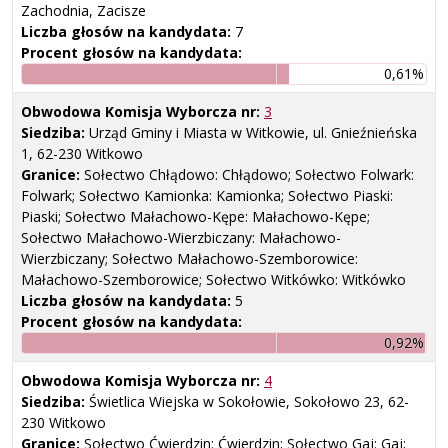
Zachodnia, Zacisze
Liczba głosów na kandydata:
7
Procent głosów na kandydata:
0,61%
Obwodowa Komisja Wyborcza nr:
3
Siedziba:
Urząd Gminy i Miasta w Witkowie, ul. Gnieźnieńska
1, 62-230 Witkowo
Granice:
Sołectwo Chłądowo: Chłądowo; Sołectwo Folwark:
Folwark; Sołectwo Kamionka: Kamionka; Sołectwo Piaski:
Piaski; Sołectwo Małachowo-Kępe: Małachowo-Kępe;
Sołectwo Małachowo-Wierzbiczany: Małachowo-
Wierzbiczany; Sołectwo Małachowo-Szemborowice:
Małachowo-Szemborowice; Sołectwo Witkówko: Witkówko
Liczba głosów na kandydata:
5
Procent głosów na kandydata:
0,92%
Obwodowa Komisja Wyborcza nr:
4
Siedziba:
Świetlica Wiejska w Sokołowie, Sokołowo 23, 62-
230 Witkowo
Granice:
Sołectwo Ćwierdzin: Ćwierdzin; Sołectwo Gaj: Gaj;