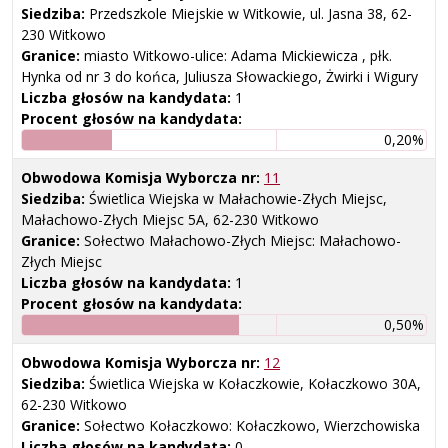
Siedziba:
Przedszkole Miejskie w Witkowie, ul. Jasna 38, 62-
230 Witkowo
Granice:
miasto Witkowo-ulice: Adama Mickiewicza , płk.
Hynka od nr 3 do końca, Juliusza Słowackiego, Żwirki i Wigury
Liczba głosów na kandydata:
1
Procent głosów na kandydata:
0,20%
Obwodowa Komisja Wyborcza nr:
11
Siedziba:
Świetlica Wiejska w Małachowie-Złych Miejsc,
Małachowo-Złych Miejsc 5A, 62-230 Witkowo
Granice:
Sołectwo Małachowo-Złych Miejsc: Małachowo-
Złych Miejsc
Liczba głosów na kandydata:
1
Procent głosów na kandydata:
0,50%
Obwodowa Komisja Wyborcza nr:
12
Siedziba:
Świetlica Wiejska w Kołaczkowie, Kołaczkowo 30A,
62-230 Witkowo
Granice:
Sołectwo Kołaczkowo: Kołaczkowo, Wierzchowiska
Liczba głosów na kandydata:
0