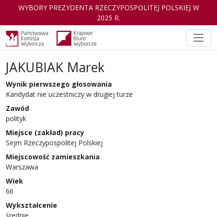
WYBORY PREZYDENTA RZECZYPOSPOLITEJ POLSKIEJ W
2025 R.
JAKUBIAK Marek
Kandydat
w wyborach Prezydenta Rzeczyp
Wynik pierwszego głosowania
Kandydat nie uczestniczy w drugiej turze
Zawód
polityk
Miejsce (zakład) pracy
Sejm Rzeczypospolitej Polskiej
Miejscowość zamieszkania
Warszawa
Wiek
66
Wykształcenie
średnie