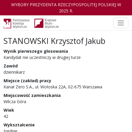
WYBORY PREZYDENTA RZECZYPOSPOLITEJ POLSKIEJ W
2025 R.
STANOWSKI Krzysztof Jakub
Kandydat
w wyborach Prezydenta Rzeczyp
Wynik pierwszego głosowania
Kandydat nie uczestniczy w drugiej turze
Zawód
dziennikarz
Miejsce (zakład) pracy
Kanał Zero S.A., ul. Wołoska 22A, 02-675 Warszawa
Miejscowość zamieszkania
Wilcza Góra
Wiek
42
Wykształcenie
średnie