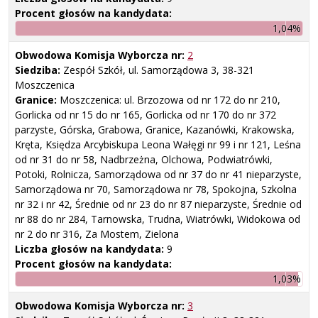
Procent głosów na kandydata:
1,04%
Obwodowa Komisja Wyborcza nr:
2
Siedziba:
Zespół Szkół, ul. Samorządowa 3, 38-321
Moszczenica
Granice:
Moszczenica: ul. Brzozowa od nr 172 do nr 210,
Gorlicka od nr 15 do nr 165, Gorlicka od nr 170 do nr 372
parzyste, Górska, Grabowa, Granice, Kazanówki, Krakowska,
Kręta, Księdza Arcybiskupa Leona Wałęgi nr 99 i nr 121, Leśna
od nr 31 do nr 58, Nadbrzeżna, Olchowa, Podwiatrówki,
Potoki, Rolnicza, Samorządowa od nr 37 do nr 41 nieparzyste,
Samorządowa nr 70, Samorządowa nr 78, Spokojna, Szkolna
nr 32 i nr 42, Średnie od nr 23 do nr 87 nieparzyste, Średnie od
nr 88 do nr 284, Tarnowska, Trudna, Wiatrówki, Widokowa od
nr 2 do nr 316, Za Mostem, Zielona
Liczba głosów na kandydata:
9
Procent głosów na kandydata:
1,03%
Obwodowa Komisja Wyborcza nr:
3