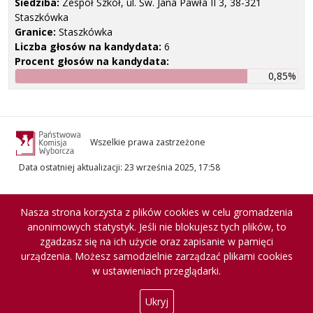
Siedziba:
Zespół Szkół, ul. Św. Jana Pawła II 3, 38-321
Staszkówka
Granice:
Staszkówka
Liczba głosów na kandydata:
6
Procent głosów na kandydata:
0,85%
Wszelkie prawa zastrzeżone
Data ostatniej aktualizacji
:
23 września 2025, 17:58
Nasza strona korzysta z plików cookies w celu gromadzenia
anonimowych statystyk. Jeśli nie blokujesz tych plików, to
zgadzasz się na ich użycie oraz zapisanie w pamięci
urządzenia. Możesz samodzielnie zarządzać plikami cookies
w ustawieniach przeglądarki.
Ukryj