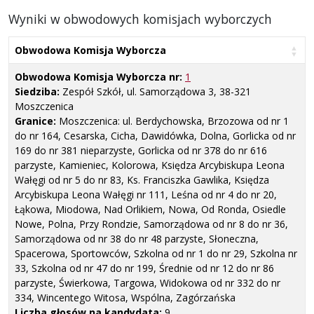
Wyniki w obwodowych komisjach wyborczych
Obwodowa Komisja Wyborcza
Obwodowa Komisja Wyborcza nr:
1
Siedziba:
Zespół Szkół, ul. Samorządowa 3, 38-321
Moszczenica
Granice:
Moszczenica: ul. Berdychowska, Brzozowa od nr 1
do nr 164, Cesarska, Cicha, Dawidówka, Dolna, Gorlicka od nr
169 do nr 381 nieparzyste, Gorlicka od nr 378 do nr 616
parzyste, Kamieniec, Kolorowa, Księdza Arcybiskupa Leona
Wałęgi od nr 5 do nr 83, Ks. Franciszka Gawlika, Księdza
Arcybiskupa Leona Wałęgi nr 111, Leśna od nr 4 do nr 20,
Łąkowa, Miodowa, Nad Orlikiem, Nowa, Od Ronda, Osiedle
Nowe, Polna, Przy Rondzie, Samorządowa od nr 8 do nr 36,
Samorządowa od nr 38 do nr 48 parzyste, Słoneczna,
Spacerowa, Sportowców, Szkolna od nr 1 do nr 29, Szkolna nr
33, Szkolna od nr 47 do nr 199, Średnie od nr 12 do nr 86
parzyste, Świerkowa, Targowa, Widokowa od nr 332 do nr
334, Wincentego Witosa, Wspólna, Zagórzańska
Liczba głosów na kandydata:
9