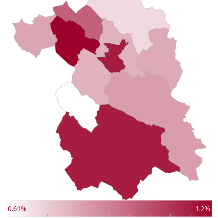
0.61%
1.2%