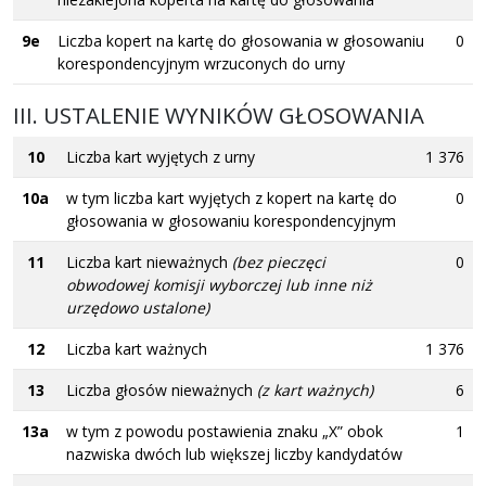
9e
Liczba kopert na kartę do głosowania w głosowaniu
0
korespondencyjnym wrzuconych do urny
III. USTALENIE WYNIKÓW GŁOSOWANIA
10
Liczba kart wyjętych z urny
1 376
10a
w tym liczba kart wyjętych z kopert na kartę do
0
głosowania w głosowaniu korespondencyjnym
11
Liczba kart nieważnych
(bez pieczęci
0
obwodowej komisji wyborczej lub inne niż
urzędowo ustalone)
12
Liczba kart ważnych
1 376
13
Liczba głosów nieważnych
(z kart ważnych)
6
13a
w tym z powodu postawienia znaku „X” obok
1
nazwiska dwóch lub większej liczby kandydatów