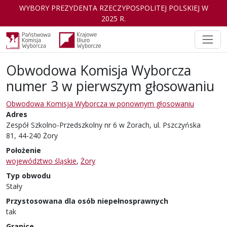
WYBORY PREZYDENTA RZECZYPOSPOLITEJ POLSKIEJ W
2025 R.
Obwodowa Komisja Wyborcza
numer 3 w pierwszym głosowaniu
Obwodowa Komisja Wyborcza w ponownym głosowaniu
Adres
Zespół Szkolno-Przedszkolny nr 6 w Żorach, ul. Pszczyńska
81, 44-240 Żory
Położenie
województwo śląskie
,
Żory
Typ obwodu
Stały
Przystosowana dla osób niepełnosprawnych
tak
Granice