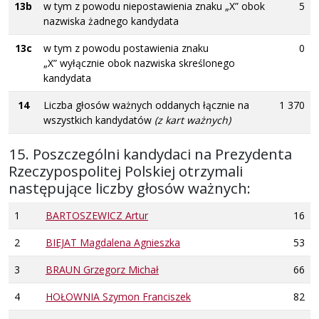
13b
w tym z powodu niepostawienia znaku „X” obok
5
nazwiska żadnego kandydata
13c
w tym z powodu postawienia znaku
0
„X” wyłącznie obok nazwiska skreślonego
kandydata
14
Liczba głosów ważnych oddanych łącznie na
1 370
wszystkich kandydatów
(z kart ważnych)
15. Poszczególni kandydaci na Prezydenta
Rzeczypospolitej Polskiej otrzymali
następujące liczby głosów ważnych:
1
BARTOSZEWICZ Artur
16
2
BIEJAT Magdalena Agnieszka
53
3
BRAUN Grzegorz Michał
66
4
HOŁOWNIA Szymon Franciszek
82