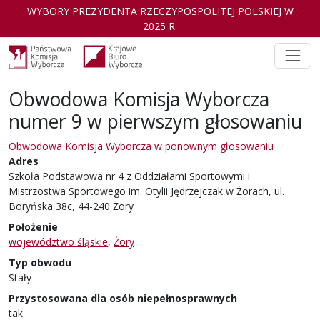
WYBORY PREZYDENTA RZECZYPOSPOLITEJ POLSKIEJ W
2025 R.
Obwodowa Komisja Wyborcza
numer 9 w pierwszym głosowaniu
Obwodowa Komisja Wyborcza w ponownym głosowaniu
Adres
Szkoła Podstawowa nr 4 z Oddziałami Sportowymi i
Mistrzostwa Sportowego im. Otylii Jędrzejczak w Żorach, ul.
Boryńska 38c, 44-240 Żory
Położenie
województwo śląskie
,
Żory
Typ obwodu
Stały
Przystosowana dla osób niepełnosprawnych
tak