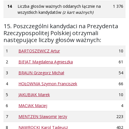
14
Liczba głosów ważnych oddanych łącznie na
1 376
wszystkich kandydatów
(z kart ważnych)
15. Poszczególni kandydaci na Prezydenta
Rzeczypospolitej Polskiej otrzymali
następujące liczby głosów ważnych:
1
BARTOSZEWICZ Artur
10
2
BIEJAT Magdalena Agnieszka
61
3
BRAUN Grzegorz Michał
54
4
HOŁOWNIA Szymon Franciszek
66
5
JAKUBIAK Marek
10
6
MACIAK Maciej
4
7
MENTZEN Sławomir Jerzy
223
8
NAWROCKI Karol Tadeusz
402