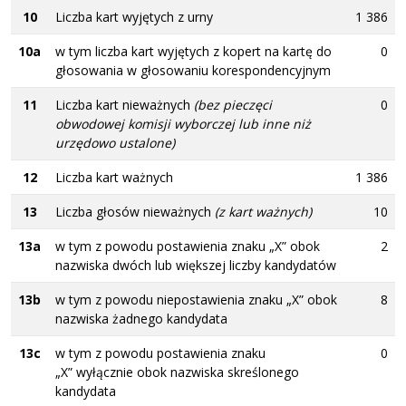
10
Liczba kart wyjętych z urny
1 386
10a
w tym liczba kart wyjętych z kopert na kartę do
0
głosowania w głosowaniu korespondencyjnym
11
Liczba kart nieważnych
(bez pieczęci
0
obwodowej komisji wyborczej lub inne niż
urzędowo ustalone)
12
Liczba kart ważnych
1 386
13
Liczba głosów nieważnych
(z kart ważnych)
10
13a
w tym z powodu postawienia znaku „X” obok
2
nazwiska dwóch lub większej liczby kandydatów
13b
w tym z powodu niepostawienia znaku „X” obok
8
nazwiska żadnego kandydata
13c
w tym z powodu postawienia znaku
0
„X” wyłącznie obok nazwiska skreślonego
kandydata