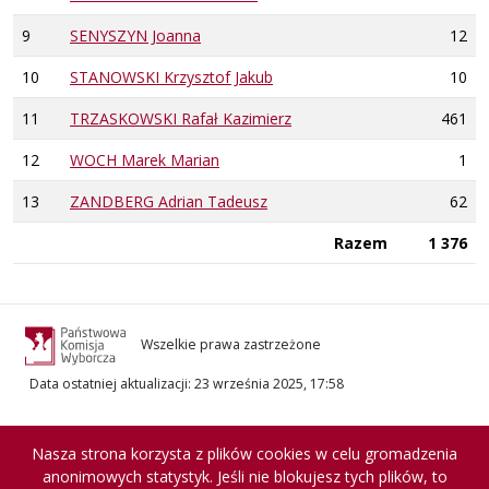
9
SENYSZYN Joanna
12
10
STANOWSKI Krzysztof Jakub
10
11
TRZASKOWSKI Rafał Kazimierz
461
12
WOCH Marek Marian
1
13
ZANDBERG Adrian Tadeusz
62
Razem
1 376
Wszelkie prawa zastrzeżone
Data ostatniej aktualizacji
:
23 września 2025, 17:58
Nasza strona korzysta z plików cookies w celu gromadzenia
anonimowych statystyk. Jeśli nie blokujesz tych plików, to