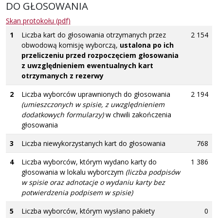
DO GŁOSOWANIA
Skan protokołu (pdf)
1
Liczba kart do głosowania otrzymanych przez
2 154
obwodową komisję wyborczą,
ustalona po ich
przeliczeniu przed rozpoczęciem głosowania
z uwzględnieniem ewentualnych kart
otrzymanych z rezerwy
2
Liczba wyborców uprawnionych do głosowania
2 194
(umieszczonych w spisie, z uwzględnieniem
dodatkowych formularzy)
w chwili zakończenia
głosowania
3
Liczba niewykorzystanych kart do głosowania
768
4
Liczba wyborców, którym wydano karty do
1 386
głosowania w lokalu wyborczym
(liczba podpisów
w spisie oraz adnotacje o wydaniu karty bez
potwierdzenia podpisem w spisie)
5
Liczba wyborców, którym wysłano pakiety
0