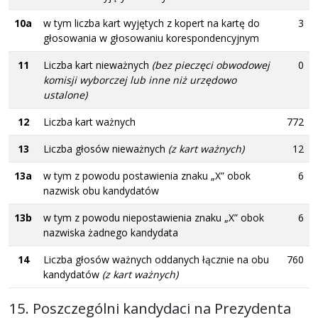
10a
w tym liczba kart wyjętych z kopert na kartę do
3
głosowania w głosowaniu korespondencyjnym
11
Liczba kart nieważnych
(bez pieczęci obwodowej
0
komisji wyborczej lub inne niż urzędowo
ustalone)
12
Liczba kart ważnych
772
13
Liczba głosów nieważnych
(z kart ważnych)
12
13a
w tym z powodu postawienia znaku „X” obok
6
nazwisk obu kandydatów
13b
w tym z powodu niepostawienia znaku „X” obok
6
nazwiska żadnego kandydata
14
Liczba głosów ważnych oddanych łącznie na obu
760
kandydatów
(z kart ważnych)
15. Poszczególni kandydaci na Prezydenta