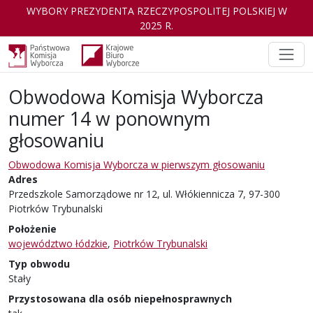
WYBORY PREZYDENTA RZECZYPOSPOLITEJ POLSKIEJ W
2025 R.
Obwodowa Komisja Wyborcza
numer 14 w ponownym
głosowaniu
Obwodowa Komisja Wyborcza w pierwszym głosowaniu
Adres
Przedszkole Samorządowe nr 12, ul. Włókiennicza 7, 97-300
Piotrków Trybunalski
Położenie
województwo łódzkie
,
Piotrków Trybunalski
Typ obwodu
Stały
Przystosowana dla osób niepełnosprawnych