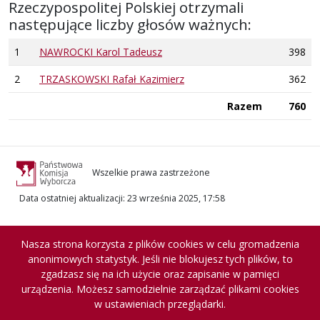
Rzeczypospolitej Polskiej otrzymali
następujące liczby głosów ważnych:
1
NAWROCKI Karol Tadeusz
398
2
TRZASKOWSKI Rafał Kazimierz
362
Razem
760
Wszelkie prawa zastrzeżone
Data ostatniej aktualizacji
:
23 września 2025, 17:58
Nasza strona korzysta z plików cookies w celu gromadzenia
anonimowych statystyk. Jeśli nie blokujesz tych plików, to
zgadzasz się na ich użycie oraz zapisanie w pamięci
urządzenia. Możesz samodzielnie zarządzać plikami cookies
w ustawieniach przeglądarki.