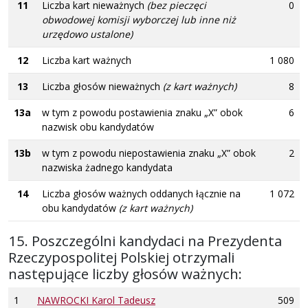
11
Liczba kart nieważnych
(bez pieczęci
0
obwodowej komisji wyborczej lub inne niż
urzędowo ustalone)
12
Liczba kart ważnych
1 080
13
Liczba głosów nieważnych
(z kart ważnych)
8
13a
w tym z powodu postawienia znaku „X” obok
6
nazwisk obu kandydatów
13b
w tym z powodu niepostawienia znaku „X” obok
2
nazwiska żadnego kandydata
14
Liczba głosów ważnych oddanych łącznie na
1 072
obu kandydatów
(z kart ważnych)
15. Poszczególni kandydaci na Prezydenta
Rzeczypospolitej Polskiej otrzymali
następujące liczby głosów ważnych:
1
NAWROCKI Karol Tadeusz
509