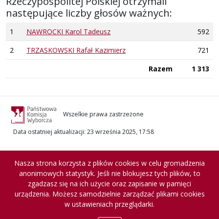
Rzeczypospolitej Polskiej otrzymali
następujące liczby głosów ważnych:
1
NAWROCKI Karol Tadeusz
592
2
TRZASKOWSKI Rafał Kazimierz
721
Razem
1 313
Wszelkie prawa zastrzeżone
Data ostatniej aktualizacji
:
23 września 2025, 17:58
Nasza strona korzysta z plików cookies w celu gromadzenia
anonimowych statystyk. Jeśli nie blokujesz tych plików, to
zgadzasz się na ich użycie oraz zapisanie w pamięci
urządzenia. Możesz samodzielnie zarządzać plikami cookies
w ustawieniach przeglądarki.