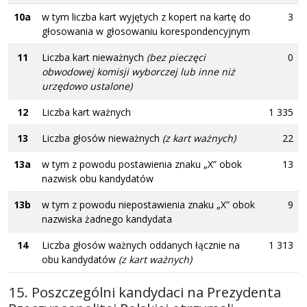
10a
w tym liczba kart wyjętych z kopert na kartę do
3
głosowania w głosowaniu korespondencyjnym
11
Liczba kart nieważnych
(bez pieczęci
0
obwodowej komisji wyborczej lub inne niż
urzędowo ustalone)
12
Liczba kart ważnych
1 335
13
Liczba głosów nieważnych
(z kart ważnych)
22
13a
w tym z powodu postawienia znaku „X” obok
13
nazwisk obu kandydatów
13b
w tym z powodu niepostawienia znaku „X” obok
9
nazwiska żadnego kandydata
14
Liczba głosów ważnych oddanych łącznie na
1 313
obu kandydatów
(z kart ważnych)
15. Poszczególni kandydaci na Prezydenta