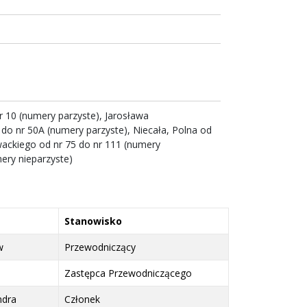
 nr 10 (numery parzyste), Jarosława
do nr 50A (numery parzyste), Niecała, Polna od
owackiego od nr 75 do nr 111 (numery
ery nieparzyste)
Stanowisko
w
Przewodniczący
Zastępca Przewodniczącego
ndra
Członek