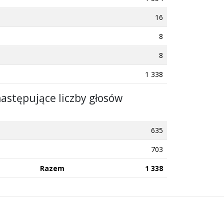
16
8
8
1 338
następujące liczby głosów
635
703
Razem
1 338