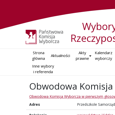
Wybory
Rzeczypos
Strona

Akty

Kalendarz

Aktualności
główna
prawne
wyborczy
Inne wybory

i referenda
Obwodowa Komisja 
Obwodowa Komisja Wyborcza w pierwszym głoso
Adres
Przedszkole Samorządo