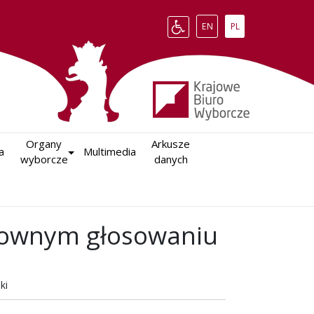
Change language to English
Zmień język na polsk
EN
PL
Organy

Arkusze

a
Multimedia
wyborcze
danych
ownym głosowaniu
ki