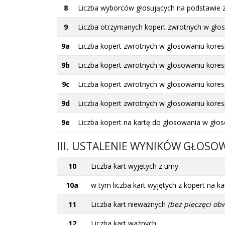
8
Liczba wyborców głosujących na podstawie 
9
Liczba otrzymanych kopert zwrotnych w gł
9a
Liczba kopert zwrotnych w głosowaniu kores
9b
Liczba kopert zwrotnych w głosowaniu kores
9c
Liczba kopert zwrotnych w głosowaniu kores
9d
Liczba kopert zwrotnych w głosowaniu kores
9e
Liczba kopert na kartę do głosowania w gł
III. USTALENIE WYNIKÓW GŁOSO
10
Liczba kart wyjętych z urny
10a
w tym liczba kart wyjętych z kopert na
11
Liczba kart nieważnych
(bez pieczęci ob
12
Liczba kart ważnych