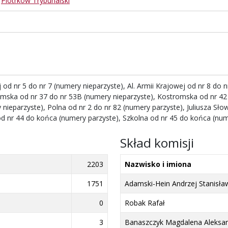
,
Piotrków Trybunalski
ej od nr 5 do nr 7 (numery nieparzyste), Al. Armii Krajowej od nr 8 do
mska od nr 37 do nr 53B (numery nieparzyste), Kostromska od nr 42 
 nieparzyste), Polna od nr 2 do nr 82 (numery parzyste), Juliusza Sł
od nr 44 do końca (numery parzyste), Szkolna od nr 45 do końca (num
Skład komisji
2203
Nazwisko i imiona
1751
Adamski-Hein Andrzej Stanisła
0
Robak Rafał
3
Banaszczyk Magdalena Aleksa