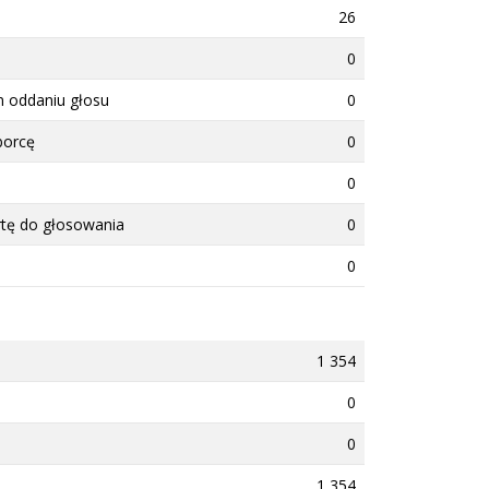
26
0
m oddaniu głosu
0
borcę
0
0
rtę do głosowania
0
0
1 354
0
0
1 354