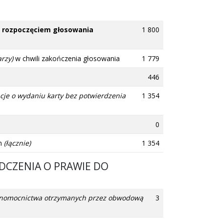
ed rozpoczęciem głosowania
1 800
rzy)
w chwili zakończenia głosowania
1 779
446
acje o wydaniu karty bez potwierdzenia
1 354
0
ym
(łącznie)
1 354
DCZENIA O PRAWIE DO
pełnomocnictwa otrzymanych przez obwodową
3