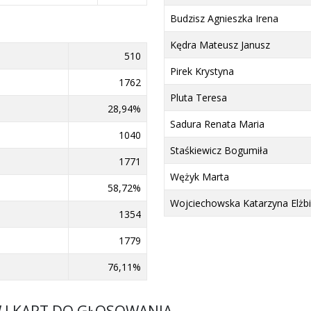
Budzisz Agnieszka Irena
Kędra Mateusz Janusz
510
Pirek Krystyna
1762
Pluta Teresa
28,94%
Sadura Renata Maria
1040
Staśkiewicz Bogumiła
1771
Wężyk Marta
58,72%
Wojciechowska Katarzyna Elżbi
1354
1779
76,11%
W I KART DO GŁOSOWANIA