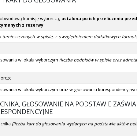
z obwodową komisję wyborczą,
ustalona po ich przeliczeniu prz
zymanych z rezerwy
ia
(umieszczonych w spisie, z uwzględnieniem dodatkowych formula
osowania w lokalu wyborczym
(liczba podpisów w spisie oraz adnot
borcze
łosowania w lokalu wyborczym oraz w głosowaniu korespondencyjn
OCNIKA, GŁOSOWANIE NA PODSTAWIE ZAŚWIA
RESPONDENCYJNE
ocnika
(liczba kart do głosowania wydanych na podstawie aktów 