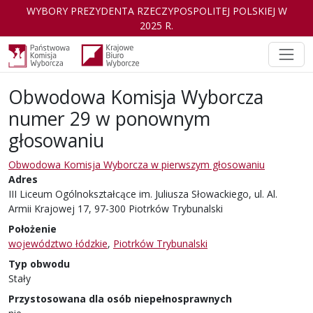
WYBORY PREZYDENTA RZECZYPOSPOLITEJ POLSKIEJ W
2025 R.
Obwodowa Komisja Wyborcza
numer 29 w ponownym
głosowaniu
Obwodowa Komisja Wyborcza w pierwszym głosowaniu
Adres
III Liceum Ogólnokształcące im. Juliusza Słowackiego, ul. Al.
Armii Krajowej 17, 97-300 Piotrków Trybunalski
Położenie
województwo łódzkie
,
Piotrków Trybunalski
Typ obwodu
Stały
Przystosowana dla osób niepełnosprawnych