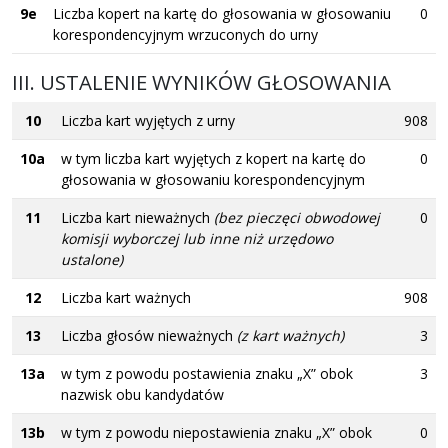
9e
Liczba kopert na kartę do głosowania w głosowaniu
0
korespondencyjnym wrzuconych do urny
III. USTALENIE WYNIKÓW GŁOSOWANIA
10
Liczba kart wyjętych z urny
908
10a
w tym liczba kart wyjętych z kopert na kartę do
0
głosowania w głosowaniu korespondencyjnym
11
Liczba kart nieważnych
(bez pieczęci obwodowej
0
komisji wyborczej lub inne niż urzędowo
ustalone)
12
Liczba kart ważnych
908
13
Liczba głosów nieważnych
(z kart ważnych)
3
13a
w tym z powodu postawienia znaku „X” obok
3
nazwisk obu kandydatów
13b
w tym z powodu niepostawienia znaku „X” obok
0