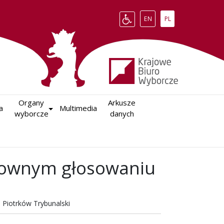
Change language to English
Zmień język na polsk
EN
PL
Organy

Arkusze

a
Multimedia
wyborcze
danych
ownym głosowaniu
 Piotrków Trybunalski