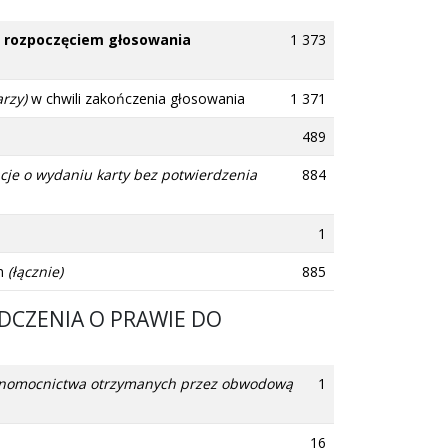
ed rozpoczęciem głosowania
1 373
rzy)
w chwili zakończenia głosowania
1 371
489
acje o wydaniu karty bez potwierdzenia
884
1
ym
(łącznie)
885
DCZENIA O PRAWIE DO
pełnomocnictwa otrzymanych przez obwodową
1
16