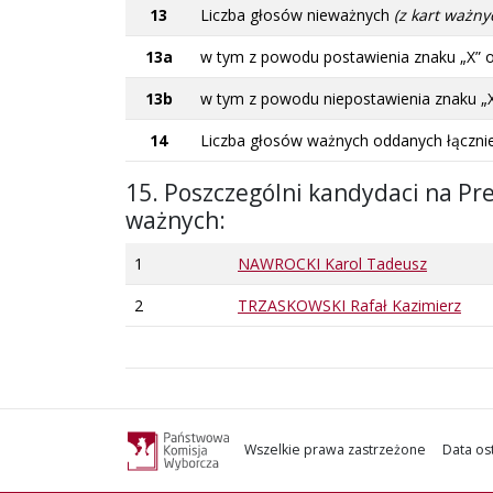
13
Liczba głosów nieważnych
(z kart ważny
13a
w tym z powodu postawienia znaku „X” 
13b
w tym z powodu niepostawienia znaku „
14
Liczba głosów ważnych oddanych łączn
15. Poszczególni kandydaci na Pre
ważnych:
1
NAWROCKI Karol Tadeusz
2
TRZASKOWSKI Rafał Kazimierz
Wszelkie prawa zastrzeżone
Data ost