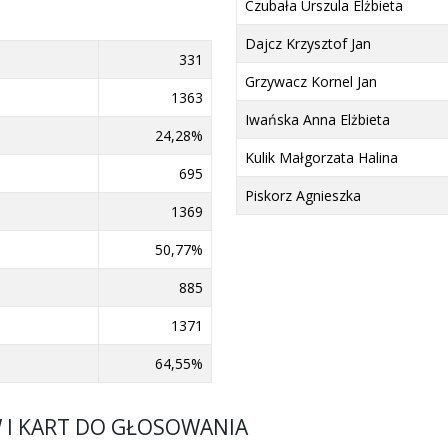
Czubała Urszula Elżbieta
Dajcz Krzysztof Jan
331
Grzywacz Kornel Jan
1363
Iwańska Anna Elżbieta
24,28%
Kulik Małgorzata Halina
695
Piskorz Agnieszka
1369
50,77%
885
1371
64,55%
W I KART DO GŁOSOWANIA