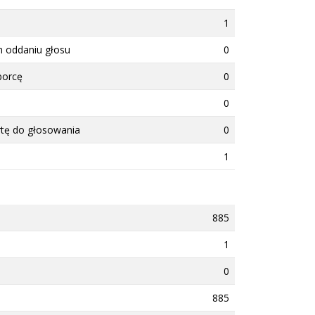
1
m oddaniu głosu
0
borcę
0
0
rtę do głosowania
0
1
885
1
0
885