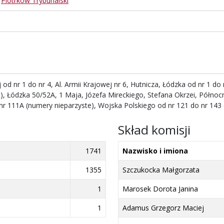
,
Piotrków Trybunalski
ej od nr 1 do nr 4, Al. Armii Krajowej nr 6, Hutnicza, Łódzka od nr 1 d
), Łódzka 50/52A, 1 Maja, Józefa Mireckiego, Stefana Okrzei, Półno
nr 111A (numery nieparzyste), Wojska Polskiego od nr 121 do nr 143 
Skład komisji
1741
Nazwisko i imiona
1355
Szczukocka Małgorzata
1
Marosek Dorota Janina
1
Adamus Grzegorz Maciej