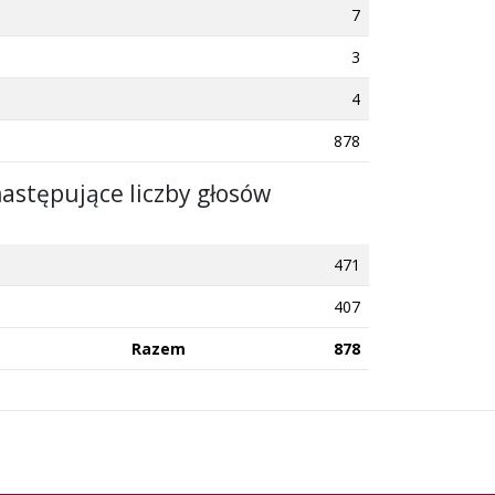
7
3
4
878
następujące liczby głosów
471
407
Razem
878