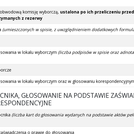
z obwodową komisję wyborczą,
ustalona po ich przeliczeniu prz
zymanych z rezerwy
ia
(umieszczonych w spisie, z uwzględnieniem dodatkowych formula
osowania w lokalu wyborczym
(liczba podpisów w spisie oraz adnot
borcze
łosowania w lokalu wyborczym oraz w głosowaniu korespondencyjn
OCNIKA, GŁOSOWANIE NA PODSTAWIE ZAŚWIA
RESPONDENCYJNE
ocnika
(liczba kart do głosowania wydanych na podstawie aktów 
zaświadczenia o prawie do głosowania