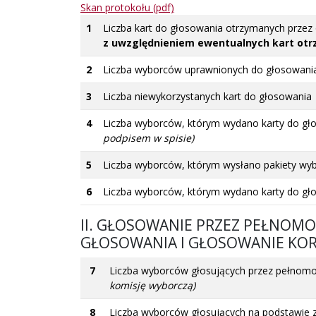
Skan protokołu (pdf)
1
Liczba kart do głosowania otrzymanych prze
z uwzględnieniem ewentualnych kart otr
2
Liczba wyborców uprawnionych do głosowan
3
Liczba niewykorzystanych kart do głosowania
4
Liczba wyborców, którym wydano karty do gł
podpisem w spisie)
5
Liczba wyborców, którym wysłano pakiety wy
6
Liczba wyborców, którym wydano karty do g
II. GŁOSOWANIE PRZEZ PEŁNOM
GŁOSOWANIA I GŁOSOWANIE KO
7
Liczba wyborców głosujących przez pełnom
komisję wyborczą)
8
Liczba wyborców głosujących na podstawie 