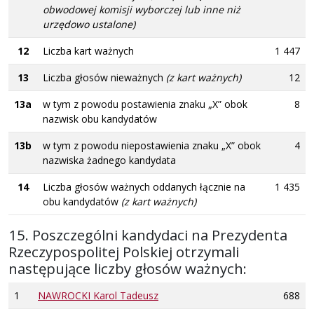
obwodowej komisji wyborczej lub inne niż
urzędowo ustalone)
12
Liczba kart ważnych
1 447
13
Liczba głosów nieważnych
(z kart ważnych)
12
13a
w tym z powodu postawienia znaku „X” obok
8
nazwisk obu kandydatów
13b
w tym z powodu niepostawienia znaku „X” obok
4
nazwiska żadnego kandydata
14
Liczba głosów ważnych oddanych łącznie na
1 435
obu kandydatów
(z kart ważnych)
15. Poszczególni kandydaci na Prezydenta
Rzeczypospolitej Polskiej otrzymali
następujące liczby głosów ważnych:
1
NAWROCKI Karol Tadeusz
688