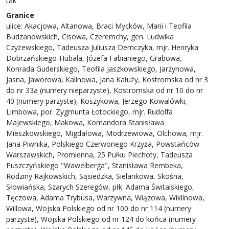
tak
Granice
ulice: Akacjowa, Altanowa, Braci Mycków, Marii i Teofila
Budzanowskich, Cisowa, Czeremchy, gen. Ludwika
Czyżewskiego, Tadeusza Juliusza Demczyka, mjr. Henryka
Dobrzańskiego-Hubala, Józefa Fabianiego, Grabowa,
Konrada Guderskiego, Teofila Jaszkowskiego, Jarzynowa,
Jasna, Jaworowa, Kalinowa, Jana Kałuży, Kostromska od nr 3
do nr 33a (numery nieparzyste), Kostromska od nr 10 do nr
40 (numery parzyste), Koszykowa, Jerzego Kowalówki,
Limbowa, por. Zygmunta Łotockiego, mjr. Rudolfa
Majewskiego, Makowa, Komandora Stanisława
Mieszkowskiego, Migdałowa, Modrzewiowa, Olchowa, mjr.
Jana Piwnika, Polskiego Czerwonego Krzyża, Powstańców
Warszawskich, Promienna, 25 Pułku Piechoty, Tadeusza
Puszczyńskiego "Wawelberga", Stanisława Rembeka,
Rodziny Rajkowskich, Sąsiedzka, Sielankowa, Skośna,
Słowiańska, Szarych Szeregów, płk. Adama Świtalskiego,
Tęczowa, Adama Trybusa, Warzywna, Wiązowa, Wiklinowa,
Willowa, Wojska Polskiego od nr 100 do nr 114 (numery
parzyste), Wojska Polskiego od nr 124 do końca (numery