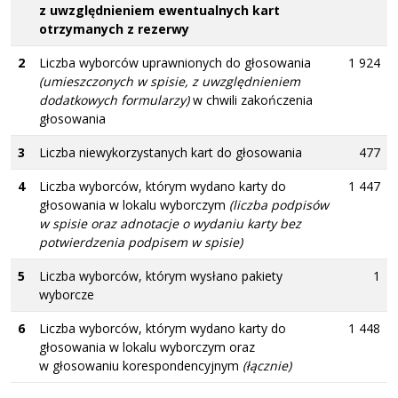
z uwzględnieniem ewentualnych kart
otrzymanych z rezerwy
2
Liczba wyborców uprawnionych do głosowania
1 924
(umieszczonych w spisie, z uwzględnieniem
dodatkowych formularzy)
w chwili zakończenia
głosowania
3
Liczba niewykorzystanych kart do głosowania
477
4
Liczba wyborców, którym wydano karty do
1 447
głosowania w lokalu wyborczym
(liczba podpisów
w spisie oraz adnotacje o wydaniu karty bez
potwierdzenia podpisem w spisie)
5
Liczba wyborców, którym wysłano pakiety
1
wyborcze
6
Liczba wyborców, którym wydano karty do
1 448
głosowania w lokalu wyborczym oraz
w głosowaniu korespondencyjnym
(łącznie)