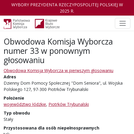
WYBORY PREZYDENTA RZECZYPOSPOLITEJ POLSKIEJ W
2025 R.
Obwodowa Komisja Wyborcza
numer 33 w ponownym
głosowaniu
Obwodowa Komisja Wyborcza w pierwszym głosowaniu
Adres
Dzienny Dom Pomocy Społecznej "Dom Seniora", ul. Wojska
Polskiego 127, 97-300 Piotrków Trybunalski
Położenie
województwo łódzkie
,
Piotrków Trybunalski
Typ obwodu
Stały
Przystosowana dla osób niepełnosprawnych