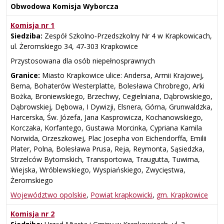
Obwodowa Komisja Wyborcza
Komisja nr 1
Siedziba:
Zespół Szkolno‑Przedszkolny Nr 4 w Krapkowicach,
ul. Żeromskiego 34, 47‑303 Krapkowice
Przystosowana dla osób niepełnosprawnych
Granice:
Miasto Krapkowice ulice: Andersa, Armii Krajowej,
Bema, Bohaterów Westerplatte, Bolesława Chrobrego, Arki
Bożka, Broniewskiego, Brzechwy, Cegielniana, Dąbrowskiego,
Dąbrowskiej, Dębowa, I Dywizji, Elsnera, Górna, Grunwaldzka,
Harcerska, Św. Józefa, Jana Kasprowicza, Kochanowskiego,
Korczaka, Korfantego, Gustawa Morcinka, Cypriana Kamila
Norwida, Orzeszkowej, Plac Josepha von Eichendorffa, Emilii
Plater, Polna, Bolesława Prusa, Reja, Reymonta, Sąsiedzka,
Strzelców Bytomskich, Transportowa, Traugutta, Tuwima,
Wiejska, Wróblewskiego, Wyspiańskiego, Zwycięstwa,
Żeromskiego
Województwo opolskie
,
Powiat krapkowicki
,
gm. Krapkowice
Komisja nr 2