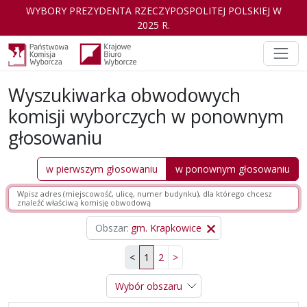
WYBORY PREZYDENTA RZECZYPOSPOLITEJ POLSKIEJ W
2025 R.
Wyszukiwarka obwodowych
komisji wyborczych w ponownym
głosowaniu
w pierwszym głosowaniu
w ponownym głosowaniu
w wyborach Prezydenta Rzeczypospolitej
Obszar
gm. Krapkowice
<
1
2
>
Wybór obszaru