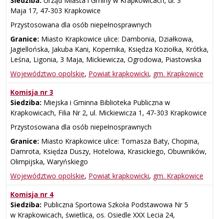
Siedziba:
Urząd Miasta i Gminy w Krapkowicach, ul. 3
Maja 17, 47‑303 Krapkowice
Przystosowana dla osób niepełnosprawnych
Granice:
Miasto Krapkowice ulice: Dambonia, Działkowa,
Jagiellońska, Jakuba Kani, Kopernika, Księdza Koziołka, Krótka,
Leśna, Ligonia, 3 Maja, Mickiewicza, Ogrodowa, Piastowska
Województwo opolskie
,
Powiat krapkowicki
,
gm. Krapkowice
Komisja nr 3
Siedziba:
Miejska i Gminna Biblioteka Publiczna w
Krapkowicach, Filia Nr 2, ul. Mickiewicza 1, 47‑303 Krapkowice
Przystosowana dla osób niepełnosprawnych
Granice:
Miasto Krapkowice ulice: Tomasza Baty, Chopina,
Damrota, Księdza Duszy, Hotelowa, Krasickiego, Obuwników,
Olimpijska, Waryńskiego
Województwo opolskie
,
Powiat krapkowicki
,
gm. Krapkowice
Komisja nr 4
Siedziba:
Publiczna Sportowa Szkoła Podstawowa Nr 5
w Krapkowicach, świetlica, os. Osiedle XXX Lecia 24,