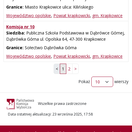
Granice:
Miasto Krapkowice ulica: Kilińskiego
Województwo opolskie
,
Powiat krapkowicki
,
gm. Krapkowice
Komisja nr 10
Siedziba:
Publiczna Szkoła Podstawowa w Dąbrówce Górnej,
Dąbrówka Górna ul. Opolska 64, 47‑300 Krapkowice
Granice:
Sołectwo Dąbrówka Górna
Województwo opolskie
,
Powiat krapkowicki
,
gm. Krapkowice
<
1
2
>
Pokaż
wierszy
Wszelkie prawa zastrzeżone
Data ostatniej aktualizacji
:
23 września 2025, 17:58