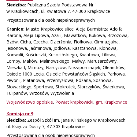
Siedziba:
Publiczna Szkoła Podstawowa Nr 1
w Krapkowicach, ul. Kwiatowa 7, 47‑300 Krapkowice
Przystosowana dla osób niepełnosprawnych
Granice:
Miasto Krapkowice ulice: Aleja Burmistrza Adolfa
Barona, Aleja Lipowa, Azalii, Bławatków, Bukowa, Brzozowa,
Bzów, Cicha, Czecha, Dzierżonia, Fiołkowa, Gimnazjalna,
Jesionowa, Jaśminowa, Jodłowa, Kasztanowa, Klonowa,
Konwalii, Kościuszki, Kusocińskiego, Kwiatowa, Liliowa,
Lompy, Maków, Malinowskiego, Malwy, Marusarzówny,
Mieszka I, Mimozy, Narcyzów, Niezapominajek, Oleandrów,
Osiedle 1000 Lecia, Osiedle Powstańców Śląskich, Parkowa,
Piwonii, Platanowa, Przemysłowa, Różana, Sosnowa,
Słowackiego, Sportowa, Stokrotek, Storczyków, Świerkowa,
Tulipanów, Wrzosów, Wyzwolenia
Województwo opolskie
,
Powiat krapkowicki
,
gm. Krapkowice
Komisja nr 9
Siedziba:
Zespół Szkół im. Jana Kilińskiego w Krapkowicach,
ul. Księdza Duszy 7, 47‑303 Krapkowice
Przystosowana dla osób niepełnosprawnych