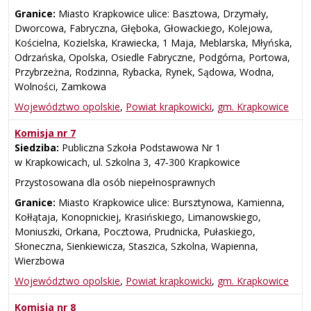
Granice:
Miasto Krapkowice ulice: Basztowa, Drzymały,
Dworcowa, Fabryczna, Głęboka, Głowackiego, Kolejowa,
Kościelna, Kozielska, Krawiecka, 1 Maja, Meblarska, Młyńska,
Odrzańska, Opolska, Osiedle Fabryczne, Podgórna, Portowa,
Przybrzeżna, Rodzinna, Rybacka, Rynek, Sądowa, Wodna,
Wolności, Zamkowa
Województwo opolskie
,
Powiat krapkowicki
,
gm. Krapkowice
Komisja nr 7
Siedziba:
Publiczna Szkoła Podstawowa Nr 1
w Krapkowicach, ul. Szkolna 3, 47‑300 Krapkowice
Przystosowana dla osób niepełnosprawnych
Granice:
Miasto Krapkowice ulice: Bursztynowa, Kamienna,
Kołłątaja, Konopnickiej, Krasińskiego, Limanowskiego,
Moniuszki, Orkana, Pocztowa, Prudnicka, Pułaskiego,
Słoneczna, Sienkiewicza, Staszica, Szkolna, Wapienna,
Wierzbowa
Województwo opolskie
,
Powiat krapkowicki
,
gm. Krapkowice
Komisja nr 8