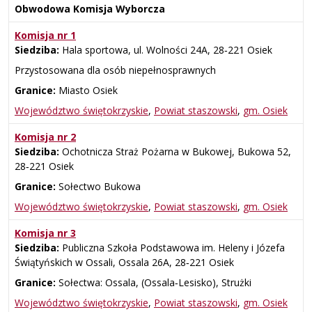
Obwodowa Komisja Wyborcza
Komisja nr 1
Siedziba:
Hala sportowa, ul. Wolności 24A, 28‑221 Osiek
Przystosowana dla osób niepełnosprawnych
Granice:
Miasto Osiek
Województwo świętokrzyskie
,
Powiat staszowski
,
gm. Osiek
Komisja nr 2
Siedziba:
Ochotnicza Straż Pożarna w Bukowej, Bukowa 52,
28‑221 Osiek
Granice:
Sołectwo Bukowa
Województwo świętokrzyskie
,
Powiat staszowski
,
gm. Osiek
Komisja nr 3
Siedziba:
Publiczna Szkoła Podstawowa im. Heleny i Józefa
Świątyńskich w Ossali, Ossala 26A, 28‑221 Osiek
Granice:
Sołectwa: Ossala, (Ossala‑Lesisko), Strużki
Województwo świętokrzyskie
,
Powiat staszowski
,
gm. Osiek