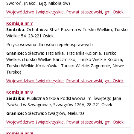
Sworoń, (Nakol, Łęg, Mikołajów)
Województwo świętokrzyskie
,
Powiat staszowski
,
gm. Osiek
Komisja nr 7
Siedziba:
Ochotnicza Straż Pożarna w Tursku Wielkim, Tursko
Wielkie 54, 28‑221 Osiek
Przystosowana dla osób niepełnosprawnych
Granice:
Sołectwa: Trzcianka, Trzcianka‑Kolonia, Tursko
Wielkie, (Tursko Wielkie-Karczmisko, Tursko Wielkie-Kolonia,
Tursko Wielkie-Koziarówka, Tursko Wielkie-Zagumnie, Nowe
Tursko)
Województwo świętokrzyskie
,
Powiat staszowski
,
gm. Osiek
Komisja nr 8
Siedziba:
Publiczna Szkoła Podstawowa im. Świętego Jana
Pawła II w Szwagrowie, Szwagrów 126A, 28‑221 Osiek
Granice:
Sołectwa: Szwagrów, Niekurza
Województwo świętokrzyskie
,
Powiat staszowski
,
gm. Osiek
Komisja nr 9