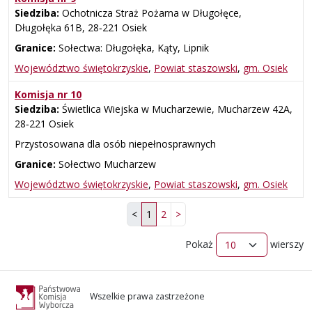
Siedziba:
Ochotnicza Straż Pożarna w Długołęce,
Długołęka 61B, 28‑221 Osiek
Granice:
Sołectwa: Długołęka, Kąty, Lipnik
Województwo świętokrzyskie
,
Powiat staszowski
,
gm. Osiek
Komisja nr 10
Siedziba:
Świetlica Wiejska w Mucharzewie, Mucharzew 42A,
28‑221 Osiek
Przystosowana dla osób niepełnosprawnych
Granice:
Sołectwo Mucharzew
Województwo świętokrzyskie
,
Powiat staszowski
,
gm. Osiek
<
1
2
>
Pokaż
wierszy
Wszelkie prawa zastrzeżone