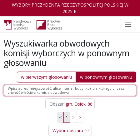
WYBORY PREZYDENTA RZECZYPOSPOLITEJ POLSKIEJ W
2025 R.
Wyszukiwarka obwodowych
komisji wyborczych w ponownym
głosowaniu
w pierwszym głosowaniu
w ponownym głosowaniu
w wyborach Prezydenta Rzeczypospolitej
Obszar
gm. Osiek
<
1
2
>
Wybór obszaru