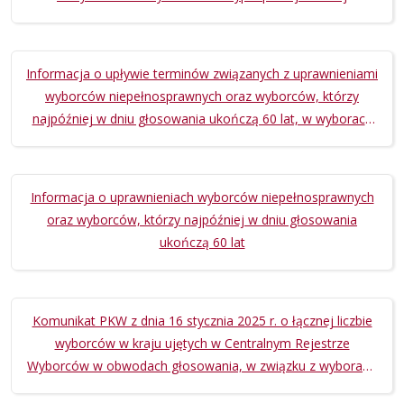
zarządzonych na dzień 18 maja 2025 r.
Informacja o upływie terminów związanych z uprawnieniami
wyborców niepełnosprawnych oraz wyborców, którzy
najpóźniej w dniu głosowania ukończą 60 lat, w wyborach
Prezydenta Rzeczypospolitej Polskiej zarządzonych na dzień
18 maja 2025 r.
Informacja o uprawnieniach wyborców niepełnosprawnych
oraz wyborców, którzy najpóźniej w dniu głosowania
ukończą 60 lat
Komunikat PKW z dnia 16 stycznia 2025 r. o łącznej liczbie
wyborców w kraju ujętych w Centralnym Rejestrze
Wyborców w obwodach głosowania, w związku z wyborami
Prezydenta Rzeczypospolitej Polskiej zarządzonymi na