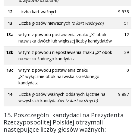
urzędowo ustalone)
12
Liczba kart ważnych
9 938
13
Liczba głosów nieważnych
(z kart ważnych)
51
13a
w tym z powodu postawienia znaku „X” obok
12
nazwiska dwóch lub większej liczby kandydatów
13b
w tym z powodu niepostawienia znaku „X” obok
39
nazwiska żadnego kandydata
13c
w tym z powodu postawienia znaku
0
„X” wyłącznie obok nazwiska skreślonego
kandydata
14
Liczba głosów ważnych oddanych łącznie na
9 887
wszystkich kandydatów
(z kart ważnych)
15. Poszczególni kandydaci na Prezydenta
Rzeczypospolitej Polskiej otrzymali
następujące liczby głosów ważnych: