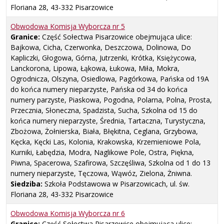
Floriana 28, 43-332 Pisarzowice
Obwodowa Komisja Wyborcza nr
5
Granice:
Część Sołectwa Pisarzowice obejmująca ulice:
Bajkowa, Cicha, Czerwonka, Deszczowa, Dolinowa, Do
Kapliczki, Głogowa, Górna, Jutrzenki, Krótka, Księżycowa,
Lanckorona, Lipowa, Łąkowa, Łukowa, Miła, Mokra,
Ogrodnicza, Olszyna, Osiedlowa, Pagórkowa, Pańska od 19A
do końca numery nieparzyste, Pańska od 34 do końca
numery parzyste, Piaskowa, Pogodna, Polarna, Polna, Prosta,
Przecznia, Słoneczna, Spadzista, Sucha, Szkolna od 15 do
końca numery nieparzyste, Średnia, Tartaczna, Turystyczna,
Zbożowa, Żołnierska, Biała, Błękitna, Ceglana, Grzybowa,
Kęcka, Kęcki Las, Kolonia, Krakowska, Krzemieniowe Pola,
Kurniki, Łabędzia, Modra, Naglikowe Pole, Ostra, Piękna,
Piwna, Spacerowa, Szafirowa, Szczęśliwa, Szkolna od 1 do 13
numery nieparzyste, Tęczowa, Wąwóz, Zielona, Żniwna.
Siedziba:
Szkoła Podstawowa w Pisarzowicach, ul. św.
Floriana 28, 43-332 Pisarzowice
Obwodowa Komisja Wyborcza nr
6
Granice:
Część Sołectwa Pisarzowice obejmująca ulice: