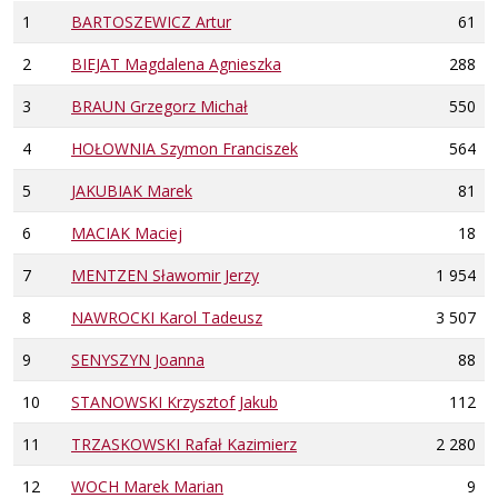
1
BARTOSZEWICZ Artur
61
2
BIEJAT Magdalena Agnieszka
288
3
BRAUN Grzegorz Michał
550
4
HOŁOWNIA Szymon Franciszek
564
5
JAKUBIAK Marek
81
6
MACIAK Maciej
18
7
MENTZEN Sławomir Jerzy
1 954
8
NAWROCKI Karol Tadeusz
3 507
9
SENYSZYN Joanna
88
10
STANOWSKI Krzysztof Jakub
112
11
TRZASKOWSKI Rafał Kazimierz
2 280
12
WOCH Marek Marian
9