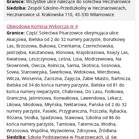
Granice:
Wszystkie ulice należące do sołectwa Hecznarowice
Siedziba:
Zespół Szkolno-Przedszkolny w Hecznarowicach,
Hecznarowice ul. Krakowska 110, 43-330 Wilamowice
Obwodowa Komisja Wyborcza nr
4
Granice:
Część Sołectwa Pisarzowice obejmująca ulice:
Akacjowa, Bielska od 2 do 32 numery parzyste, Borutkowy
Las, Brzozowa, Bukowa, Cmentarna, Czernichowska,
Jastrzębia, Kasztanowa, Klonowa, Krajobrazowa, Księży Las,
Kwiatowa, Leszczynowa, Leśna, Lisia, Modrzewiowa, Na
Skowronek, Owcza, Rolnicza, Sarnia, Skotnica, Sosnowa,
Sowia, Starowiejska, Świerkowa, Widokowa, Wierzbowa,
Wilcza, Wiosenna, Zaciszna, Zajęcza, Żabie Miasto, Bartnicza,
Bielska od 34 do końca numery parzyste, Bielska od 81 do
końca numery nieparzyste, Chabrowa, Do Lasu, Fiołkowa,
Graniczna, Jaśminowa, Konwaliowa, Lawendowa, Lekacz,
Liliowa, Miodowa, Młyńska, Nektarowa, Pańska od 2 do 32
numery parzyste, Pasieki, Przygraniczna, Pszczela, Rybacka,
Różana, Słodka, Spadziowa, Stawowa, Szkolna od 86 do
końca numery parzyste, Tarniowa, Taternicza, Wodna,
Wrzosowa, Wspólna, Wyzwolenia, Zdrojowa, Źródlana.
Siedziba:
Szkoła Podstawowa w Pisarzowicach, ul. św.