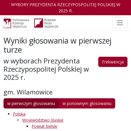
WYBORY PREZYDENTA RZECZYPOSPOLITEJ POLSKIEJ W
2025 R.
Wyniki głosowania w pierwszej
turze
w wyborach Prezydenta
Frekwencja
Rzeczypospolitej Polskiej w
2025 r.
gm. Wilamowice
w pierwszym głosowaniu
w ponownym głosowaniu
Polska
Województwo śląskie
Powiat bielski